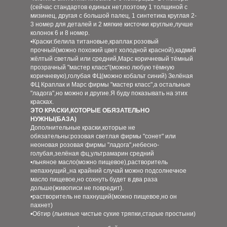
(сейчас стандартов единых нет,поэтому 1 толщиной с
мизинец, другая с большой палец, 1 синтетика круглая 2-
3 номер для деталей и 2 мягкие кисточки круглые,лучше
колонок 6 и 8 номер.
•Краски:белила титановые,краплак розовый
прочный(можно похожий цвет холодной красной),кадмий
жёлтый светлый или средний,Марс коричневый тёмный
прозрачный "мастер класс"(можно любую тёмную
коричневую),голубая ФЦ(можно кобальт синий) Зелёная
ФЦ Краплак и Марс фирмы "мастер класс",а остальные
"ладога",но можно и другие.Я буду показывать на этих
красках.
ЭТО КРАСКИ,КОТОРЫЕ ОБЯЗАТЕЛЬНО
НУЖНЫ(БАЗА)
Дополнительные краски,которые не
обязательны:розовая светлая фирмы "сонет" или
неоновая розовая фирмы "ладога",небесно-
голубая,зелёная фц,ультрамарин средний
•льняное масло(можно пищевое),растворитель
непахнущий,,на крайний случай можно подсолнечное
масло пищевое,но сохнуть будет в два раза
дольше(живописи не повредит).
•растворитель не пахнущий(можно пищевое,но он
пахнет)
•Обтир (льняные чистые сухие тряпки,старые простыни)