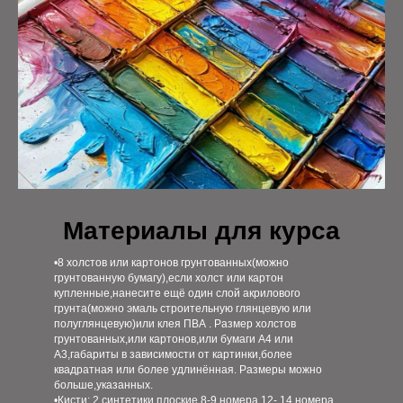
Материалы для курса
•8 холстов или картонов грунтованных(можно
грунтованную бумагу),если холст или картон
купленные,нанесите ещё один слой акрилового
грунта(можно эмаль строительную глянцевую или
полуглянцевую)или клея ПВА . Размер холстов
грунтованных,или картонов,или бумаги А4 или
А3,габариты в зависимости от картинки,более
квадратная или более удлинённая. Размеры можно
больше,указанных.
•Кисти: 2 синтетики плоские 8-9 номера,12- 14 номера