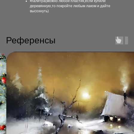
•палитра(можно любой пластик,если купили
деревянную,то покройте любым лаком и дайте
высохнуть)
Референсы